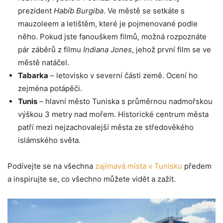
prezident
Habíb Burgiba
. Ve městě se setkáte s
mauzoleem a letištěm, které je pojmenované podle
něho. Pokud jste fanouškem filmů, možná rozpoznáte
pár záběrů z filmu
Indiana Jones
, jehož první film se ve
městě natáčel.
Tabarka
– letovisko v severní části země. Ocení ho
zejména potápěči.
Tunis
– hlavní město Tuniska s průměrnou nadmořskou
výškou 3 metry nad mořem. Historické centrum města
patří mezi nejzachovalejší města ze středověkého
islámského světa.
Podívejte se na všechna
zajímavá místa v Tunisku
předem
a inspirujte se, co všechno můžete vidět a zažít.