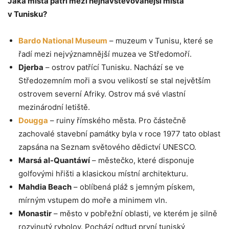
Jaká místa patří mezi nejnavštěvovanější místa
v Tunisku?
Bardo National Museum
– muzeum v Tunisu, které se
řadí mezi nejvýznamnější muzea ve Středomoří.
Djerba
– ostrov patřící Tunisku. Nachází se ve
Středozemním moři a svou velikostí se stal největším
ostrovem severní Afriky. Ostrov má své vlastní
mezinárodní letiště.
Dougga
– ruiny římského města. Pro částečně
zachovalé stavební památky byla v roce 1977 tato oblast
zapsána na Seznam světového dědictví UNESCO.
Marsá al-Quantáwí
– městečko, které disponuje
golfovými hřišti a klasickou místní architekturu.
Mahdia Beach
– oblíbená pláž s jemným pískem,
mírným vstupem do moře a minimem vln.
Monastir
– město v pobřežní oblasti, ve kterém je silně
rozvinutý rybolov. Pochází odtud první tuniský