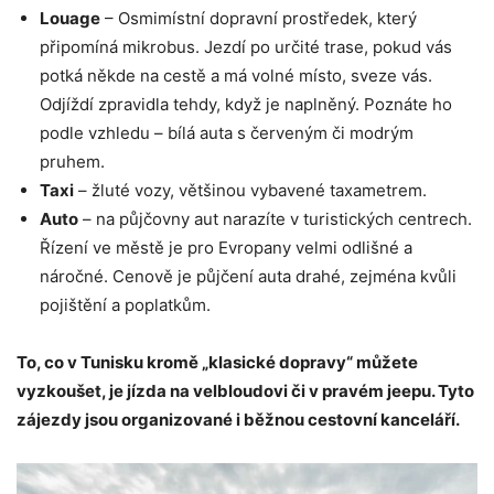
Louage
– Osmimístní dopravní prostředek, který
připomíná mikrobus. Jezdí po určité trase, pokud vás
potká někde na cestě a má volné místo, sveze vás.
Odjíždí zpravidla tehdy, když je naplněný. Poznáte ho
podle vzhledu – bílá auta s červeným či modrým
pruhem.
Taxi
– žluté vozy, většinou vybavené taxametrem.
Auto
– na půjčovny aut narazíte v turistických centrech.
Řízení ve městě je pro Evropany velmi odlišné a
náročné. Cenově je půjčení auta drahé, zejména kvůli
pojištění a poplatkům.
To, co v Tunisku kromě „klasické dopravy“ můžete
vyzkoušet, je jízda na velbloudovi či v pravém jeepu. Tyto
zájezdy jsou organizované i běžnou cestovní kanceláří.